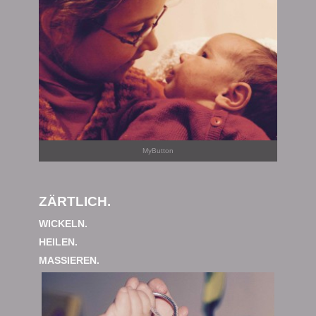
MyButton
ZÄRTLICH.
WICKELN.
HEILEN.
MASSIEREN.