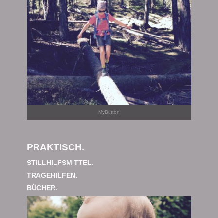
MyButton
PRAKTISCH.
STILLHILFSMITTEL.
TRAGEHILFEN.
BÜCHER.