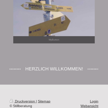
MyButton
HERZLICH WILLKOMMEN!
Druckversion
|
Sitemap
Login
© Stillberatung
Webansicht