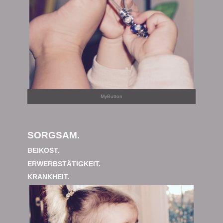
MyButton
SORGSAM.
BEIKOST.
ERWERBSTÄTIGKEIT.
KRANKHEIT.