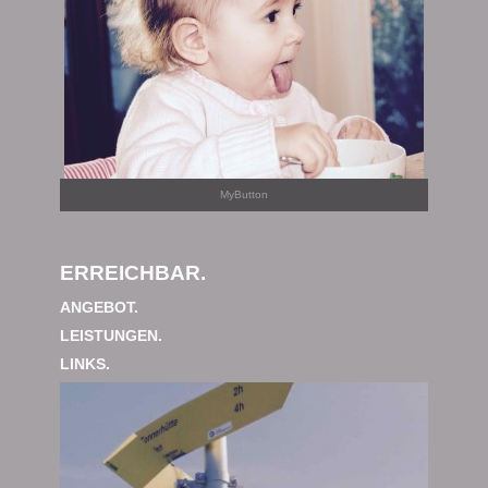
MyButton
ERREICHBAR.
ANGEBOT.
LEISTUNGEN.
LINKS.