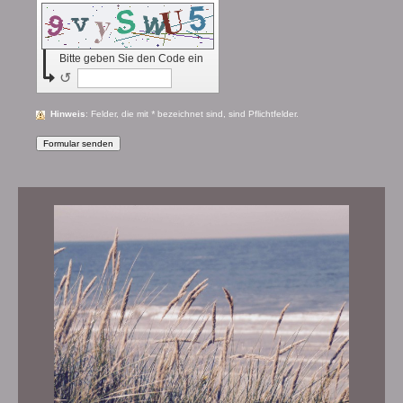
Bitte geben Sie den Code ein
↺
Hinweis
: Felder, die mit
*
bezeichnet sind, sind Pflichtfelder.